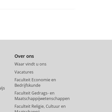
Over ons
Waar vindt u ons
Vacatures
Faculteit Economie en
Bedrijfskunde
ijs
Faculteit Gedrags- en
Maatschappijwetenschappen
Faculteit Religie, Cultuur en
Maatschappij