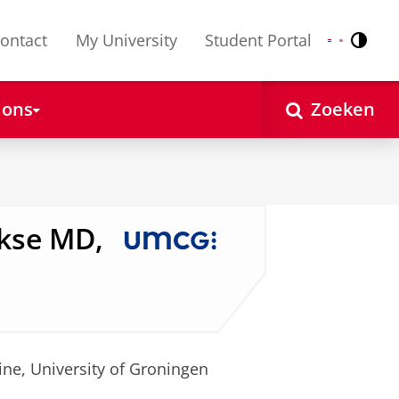
ontact
My University
Student Portal
Contr
Nederlands
English
 ons
Zoeken
ikse MD,
ine, University of Groningen