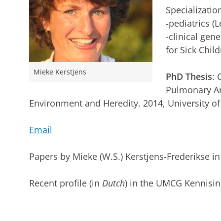
Specialization
-pediatrics (
-clinical gen
for Sick Child
Mieke Kerstjens
PhD Thesis
:
Pulmonary Ar
Environment and Heredity
.
2014, University o
Email
Papers by Mieke (W.S.) Kerstjens-Frederikse i
Recent profile (in
Dutch
) in the UMCG Kennisi