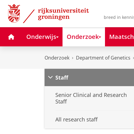
Skip
Skip
to
to
Content
Navigation
breed in kenni
Home
Onderwijs
Onderzoek
Maatsch
Onderzoek
Department of Genetics
Staff
Senior Clinical and Research
Staff
All research staff