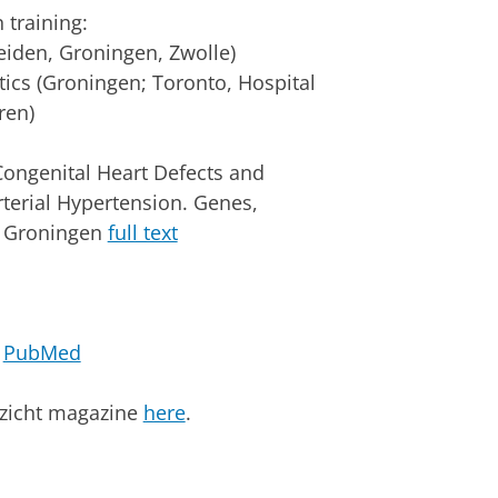
 training:
Leiden, Groningen, Zwolle)
etics (Groningen; Toronto, Hospital
ren)
Congenital Heart Defects and
terial Hypertension
.
Genes,
f Groningen
full text
n
PubMed
nzicht magazine
here
.