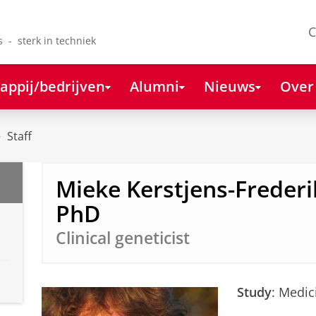
C
s - sterk in techniek
appij/bedrijven
Alumni
Nieuws
Over
Staff
Mieke Kerstjens-Freder
PhD
Clinical geneticist
Study
: Medic