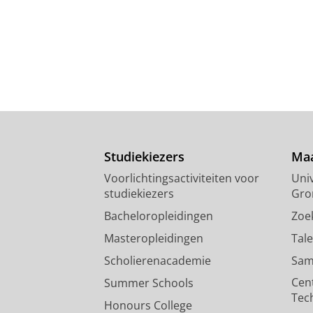
Studiekiezers
Maa
Voorlichtingsactiviteiten voor
Univ
studiekiezers
Gro
Bacheloropleidingen
Zoe
Masteropleidingen
Tal
Scholierenacademie
Sam
Cen
Summer Schools
Tec
Honours College