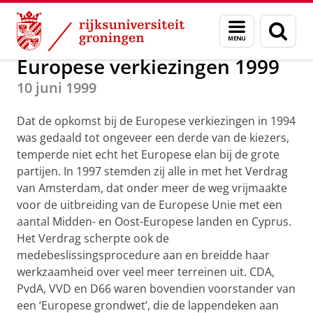
Skip
Skip
Onderzoek
Verkiezingen Europees Parlement
Menu
Zoek
to
to
en
Content
Navigation
zoeken
Europese verkiezingen 1999
10 juni 1999
Dat de opkomst bij de Europese verkiezingen in 1994
was gedaald tot ongeveer een derde van de kiezers,
temperde niet echt het Europese elan bij de grote
partijen. In 1997 stemden zij alle in met het Verdrag
van Amsterdam, dat onder meer de weg vrijmaakte
voor de uitbreiding van de Europese Unie met een
aantal Midden- en Oost-Europese landen en Cyprus.
Het Verdrag scherpte ook de
medebeslissingsprocedure aan en breidde haar
werkzaamheid over veel meer terreinen uit. CDA,
PvdA, VVD en D66 waren bovendien voorstander van
een ‘Europese grondwet’, die de lappendeken aan