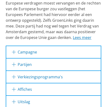
Europese verdragen moest vervangen en de rechten
van de Europese burger zou vastleggen (het
Europees Parlement had hiervoor eerder al een
ontwerp opgesteld). Zelfs GroenLinks ging daarin
mee. Deze partij had nog wel tegen het Verdrag van
Amsterdam gestemd, maar was daarna positiever
over de Europese Unie gaan denken.
Lees meer
Campagne
Europese verkiezingen 1999:
Partijen
campagne
Europese verkiezingen 1999:
Literatuur
Verkiezingsprogramma's
deelnemende partijen en hun
B. de Boer, P. Lucardie, I. Noomen en G. Voer­
lijsttrekker
Verkiezingsprogramma's
man, '
Kroniek 1999. Overzicht van de
Affiches
partijpolitieke gebeurte­nissen van het jaar
Aan de Europese verkiezingen van 10 juni 1999
1999
Affiches
' in: G.Voerman (red.), Jaarboek 1999
in Nederland namen de volgende politieke
Uitslag
Documentatiecentrum Nederlandse Politieke
partijen deel: