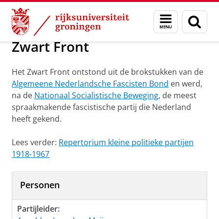
Skip
Skip
Onderzoek
Zwart Front
Menu
Zoek
to
to
en
Content
Navigation
zoeken
Zwart Front
Het Zwart Front ontstond uit de brokstukken van de
Algemeene Nederlandsche Fascisten Bond
en werd,
na de
Nationaal Socialistische Beweging
, de meest
spraakmakende fascistische partij die Nederland
heeft gekend.
Lees verder:
Repertorium kleine politieke partijen
1918-1967
Personen
Partijleider: