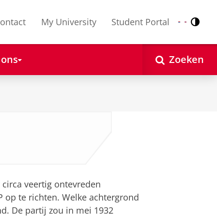
ontact
My University
Student Portal
Contr
Nederlands
English
 ons
Zoeken
 circa veertig ontevreden
P op te richten. Welke achtergrond
d. De partij zou in mei 1932