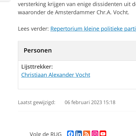
versterking krijgen van enige dissidenten uit 
waaronder de Amsterdammer Chr.A. Vocht.
Lees verder:
Repertorium kleine politieke part
Personen
Lijsttrekker:
Christiaan Alexander Vocht
Laatst gewijzigd:
06 februari 2023 15:18
F
L
R
I
Y
Volg de RUG