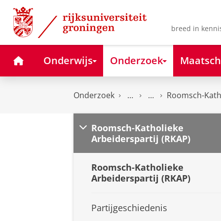
Skip
Skip
to
to
Content
Navigation
breed in kenni
Home
Onderwijs
Onderzoek
Maatsch
Onderzoek
Roomsch-Katho
Roomsch-Katholieke
Arbeiderspartij (RKAP)
Roomsch-Katholieke
Arbeiderspartij (RKAP)
Partijgeschiedenis