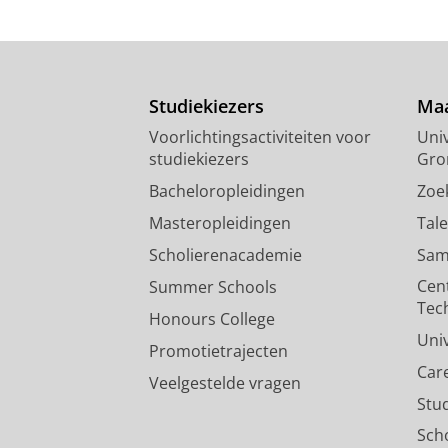
Studiekiezers
Maa
Voorlichtingsactiviteiten voor
Univ
studiekiezers
Gro
Bacheloropleidingen
Zoe
Masteropleidingen
Tal
Scholierenacademie
Sam
Cen
Summer Schools
Tec
Honours College
Uni
Promotietrajecten
Car
Veelgestelde vragen
Stu
Sch