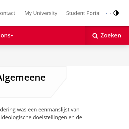
ontact
My University
Student Portal
Contr
Nederlands
English
 ons
Zoeken
 Algemeene
dering was een eenmanslijst van
 ideologische doelstellingen en de