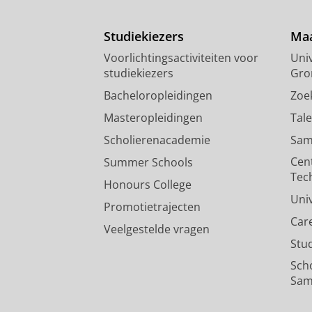
Studiekiezers
Maa
Voorlichtingsactiviteiten voor
Univ
studiekiezers
Gro
Bacheloropleidingen
Zoe
Masteropleidingen
Tal
Scholierenacademie
Sam
Cen
Summer Schools
Tec
Honours College
Uni
Promotietrajecten
Car
Veelgestelde vragen
Stu
Sch
Sam