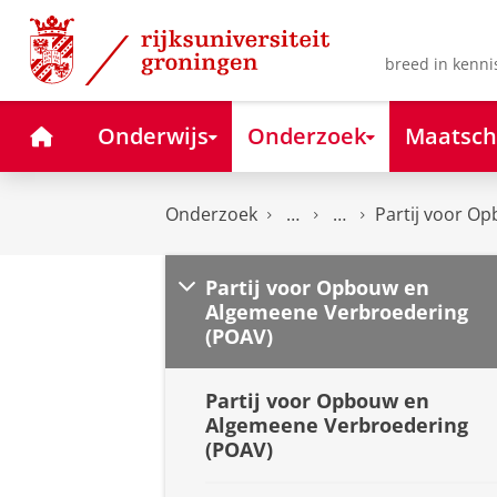
Skip
Skip
to
to
Content
Navigation
breed in kenni
Home
Onderwijs
Onderzoek
Maatsch
Onderzoek
Partij voor O
Partij voor Opbouw en
Algemeene Verbroedering
(POAV)
Partij voor Opbouw en
Algemeene Verbroedering
(POAV)