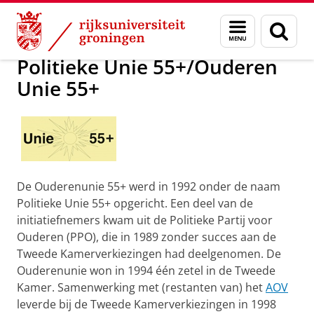
Skip
Skip
Politieke Unie 55+/Ouderen Unie 55+
Menu
Zoek
to
to
en
Content
Navigation
zoeken
Politieke Unie 55+/Ouderen
Unie 55+
De Ouderenunie 55+ werd in 1992 onder de naam
Politieke Unie 55+ opgericht. Een deel van de
initiatiefnemers kwam uit de Politieke Partij voor
Ouderen (PPO), die in 1989 zonder succes aan de
Tweede Kamerverkiezingen had deelgenomen. De
Ouderenunie won in 1994 één zetel in de Tweede
Kamer. Samenwerking met (restanten van) het
AOV
leverde bij de Tweede Kamerverkiezingen in 1998