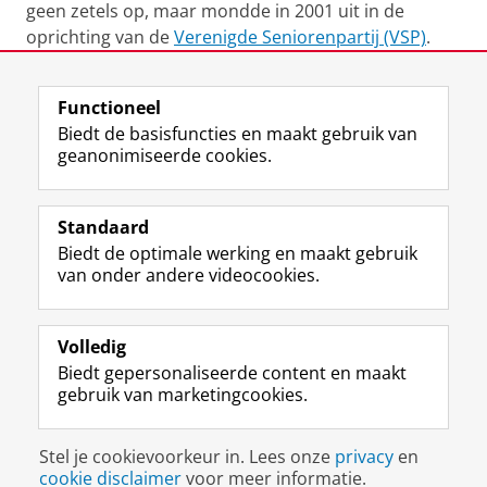
geen zetels op, maar mondde in 2001 uit in de
oprichting van de
Verenigde Seniorenpartij (VSP)
.
Laatst gewijzigd:
20 februari 2023 15:35
Functioneel
Biedt de basisfuncties en maakt gebruik van
geanonimiseerde cookies.
F
L
R
I
Y
Volg de RUG
a
i
S
n
o
Standaard
c
n
S
s
u
Biedt de optimale werking en maakt gebruik
e
k
-
t
T
Studiekiezers
van onder andere videocookies.
b
e
f
a
u
Maatschappij/bedrijven
o
d
e
g
b
o
I
e
r
e
Alumni
k
n
d
a
-
Volledig
p
-
R
m
k
Biedt gepersonaliseerde content en maakt
Over ons
a
p
i
-
a
gebruik van marketingcookies.
g
a
j
a
n
i
g
k
c
a
Disclaimer & Copyright
Privacy
Cookies
n
i
s
c
a
Stel je cookievoorkeur in. Lees onze
privacy
en
Inloggen
a
n
u
o
l
cookie disclaimer
voor meer informatie.