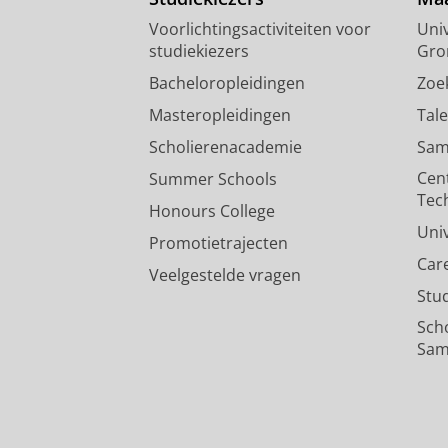
Voorlichtingsactiviteiten voor
Univ
studiekiezers
Gro
Bacheloropleidingen
Zoe
Masteropleidingen
Tal
Scholierenacademie
Sam
Cen
Summer Schools
Tec
Honours College
Uni
Promotietrajecten
Car
Veelgestelde vragen
Stu
Sch
Sam