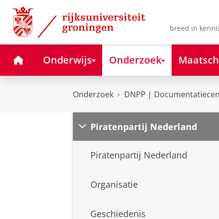
Skip
Skip
to
to
Content
Navigation
breed in kenni
Home
Onderwijs
Onderzoek
Maatsch
Onderzoek
DNPP | Documentatiecent
Piratenpartij Nederland
Piratenpartij Nederland
Organisatie
Geschiedenis