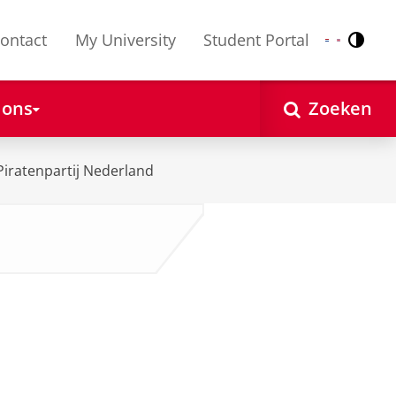
ontact
My University
Student Portal
Contr
Nederlands
English
 ons
Zoeken
Piratenpartij Nederland