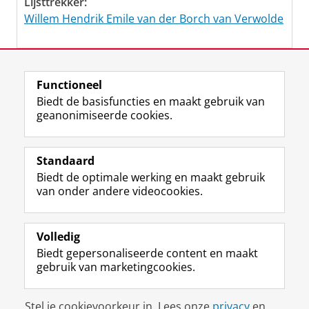
Lijsttrekker:
Willem Hendrik Emile van der Borch van Verwolde
Laatst gewijzigd:
20 februari 2023 15:39
Functioneel
Biedt de basisfuncties en maakt gebruik van
geanonimiseerde cookies.
F
L
R
I
Y
Volg de RUG
a
i
S
n
o
Standaard
c
n
S
s
u
Biedt de optimale werking en maakt gebruik
e
k
-
t
T
Studiekiezers
van onder andere videocookies.
b
e
f
a
u
Maatschappij/bedrijven
o
d
e
g
b
o
I
e
r
e
Alumni
k
n
d
a
-
Volledig
p
-
R
m
k
Biedt gepersonaliseerde content en maakt
Over ons
a
p
i
-
a
gebruik van marketingcookies.
g
a
j
a
n
i
g
k
c
a
Disclaimer & Copyright
Privacy
Cookies
n
i
s
c
a
Stel je cookievoorkeur in. Lees onze
privacy
en