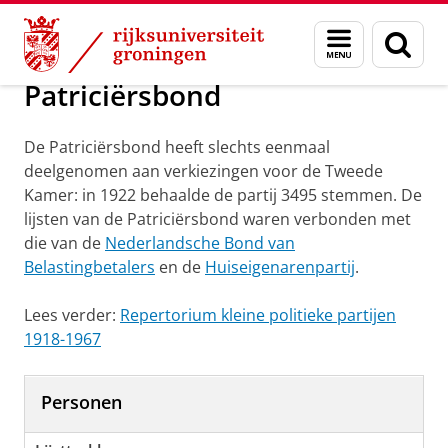
Skip
Skip
Onderzoek
Patriciërsbond
Menu
Zoek
to
to
en
Content
Navigation
zoeken
Patriciërsbond
De Patriciërsbond heeft slechts eenmaal
deelgenomen aan verkiezingen voor de Tweede
Kamer: in 1922 behaalde de partij 3495 stemmen. De
lijsten van de Patriciërsbond waren verbonden met
die van de
Nederlandsche Bond van
Belastingbetalers
en de
Huiseigenarenpartij
.
Lees verder:
Repertorium kleine politieke partijen
1918-1967
Personen