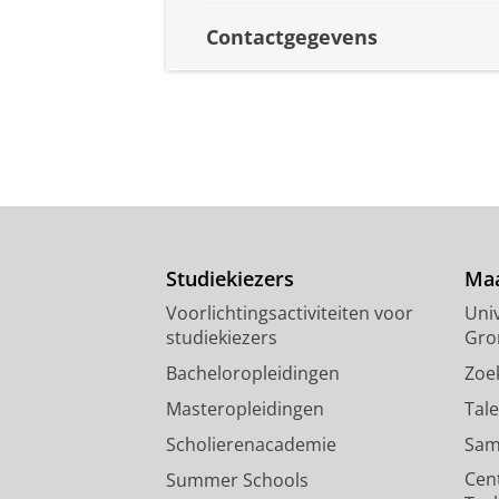
Contactgegevens
Studiekiezers
Maa
Voorlichtingsactiviteiten voor
Univ
studiekiezers
Gro
Bacheloropleidingen
Zoe
Masteropleidingen
Tal
Scholierenacademie
Sam
Cen
Summer Schools