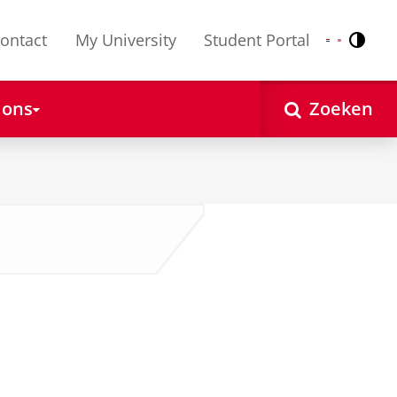
ontact
My University
Student Portal
Contr
Nederlands
English
 ons
Zoeken