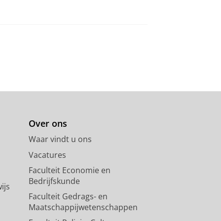
Over ons
Waar vindt u ons
Vacatures
Faculteit Economie en
Bedrijfskunde
ijs
Faculteit Gedrags- en
Maatschappijwetenschappen