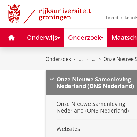
Skip
Skip
to
to
Content
Navigation
breed in kenni
Home
Onderwijs
Onderzoek
Maatsch
Onderzoek
Onze Nieuwe S
Onze Nieuwe Samenleving
Nederland (ONS Nederland)
Onze Nieuwe Samenleving
Nederland (ONS Nederland)
Websites