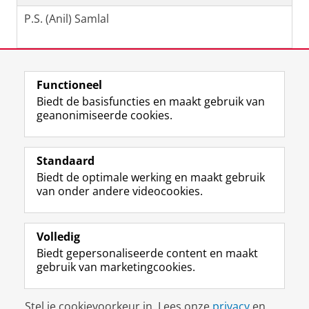
P.S. (Anil) Samlal
Laatst gewijzigd:
06 februari 2023 15:04
Functioneel
Biedt de basisfuncties en maakt gebruik van
geanonimiseerde cookies.
F
L
R
I
Y
Volg de RUG
a
i
S
n
o
Standaard
c
n
S
s
u
Biedt de optimale werking en maakt gebruik
e
k
-
t
T
Studiekiezers
van onder andere videocookies.
b
e
f
a
u
Maatschappij/bedrijven
o
d
e
g
b
o
I
e
r
e
Alumni
k
n
d
a
-
Volledig
p
-
R
m
k
Biedt gepersonaliseerde content en maakt
Over ons
a
p
i
-
a
gebruik van marketingcookies.
g
a
j
a
n
i
g
k
c
a
Disclaimer & Copyright
Privacy
Cookies
n
i
s
c
a
Stel je cookievoorkeur in. Lees onze
privacy
en