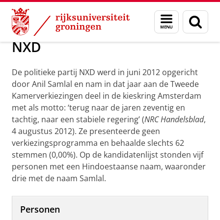
Skip
Skip
Onderzoek
NXD
Menu
Zoek
to
to
en
Content
Navigation
zoeken
NXD
De politieke partij NXD werd in juni 2012 opgericht
door Anil Samlal en nam in dat jaar aan de Tweede
Kamerverkiezingen deel in de kieskring Amsterdam
met als motto: ‘terug naar de jaren zeventig en
tachtig, naar een stabiele regering’ (
NRC Handelsblad
,
4 augustus 2012). Ze presenteerde geen
verkiezingsprogramma en behaalde slechts 62
stemmen (0,00%). Op de kandidatenlijst stonden vijf
personen met een Hindoestaanse naam, waaronder
drie met de naam Samlal.
Personen