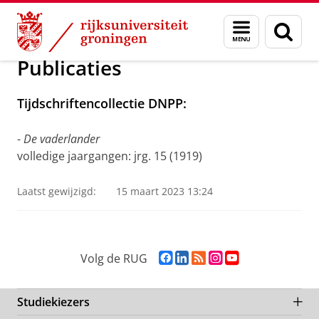
Skip
Skip
Onderzoek
Liberale Unie
Menu
Zoek
to
to
en
Content
Navigation
zoeken
Publicaties
Tijdschriftencollectie DNPP:
-
De vaderlander
volledige jaargangen: jrg. 15 (1919)
Laatst gewijzigd:
15 maart 2023 13:24
F
L
R
I
Y
Volg de RUG
a
i
S
n
o
c
n
S
s
u
e
k
-
t
T
Studiekiezers
b
e
f
a
u