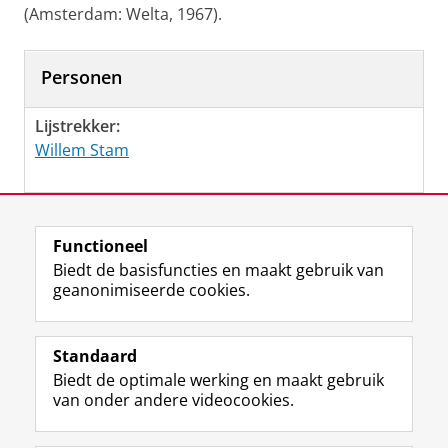
(Amsterdam: Welta, 1967).
Personen
Lijstrekker:
Willem Stam
Laatst gewijzigd:
20 februari 2023 15:25
Functioneel
Biedt de basisfuncties en maakt gebruik van
geanonimiseerde cookies.
F
L
R
I
Y
Volg de RUG
a
i
S
n
o
Standaard
c
n
S
s
u
Biedt de optimale werking en maakt gebruik
e
k
-
t
T
Studiekiezers
van onder andere videocookies.
b
e
f
a
u
Maatschappij/bedrijven
o
d
e
g
b
o
I
e
r
e