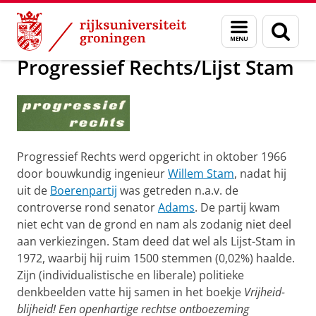
Skip
Skip
Onderzoek
Progressief Rechts/Lijst Stam
Menu
Zoek
to
to
en
Content
Navigation
zoeken
Progressief Rechts/Lijst Stam
Progressief Rechts werd opgericht in oktober 1966
door bouwkundig ingenieur
Willem Stam
, nadat hij
uit de
Boerenpartij
was getreden n.a.v. de
controverse rond senator
Adams
. De partij kwam
niet echt van de grond en nam als zodanig niet deel
aan verkiezingen. Stam deed dat wel als Lijst-Stam in
1972, waarbij hij ruim 1500 stemmen (0,02%) haalde.
Zijn (individualistische en liberale) politieke
denkbeelden vatte hij samen in het boekje
Vrijheid-
blijheid! Een openhartige rechtse ontboezeming