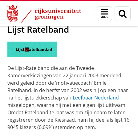
Skip
Skip
Onderzoek
Lijst Ratelband
Menu
Zoek
to
to
en
Content
Navigation
zoeken
Lijst Ratelband
De Lijst-Ratelband die aan de Tweede
Kamerverkiezingen van 22 januari 2003 meedeed,
werd geleid door de ‘motivatiecoach’ Emile
Ratelband. In de herfst van 2002 was hij op een haar
na het lijsttrekkerschap van
Leefbaar Nederland
misgelopen, waarna hij met een eigen lijst uitkwam.
Omdat Ratelband te laat was om zijn naam te laten
registreren door de Kiesraad, nam hij deel als lijst 16.
9045 kiezers (0,09%) stemden op hem.