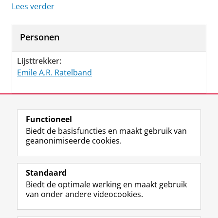
Lees verder
Personen
Lijsttrekker:
Emile A.R. Ratelband
Laatst gewijzigd:
21 februari 2023 12:01
Functioneel
Biedt de basisfuncties en maakt gebruik van
geanonimiseerde cookies.
F
L
R
I
Y
Volg de RUG
a
i
S
n
o
Standaard
c
n
S
s
u
Biedt de optimale werking en maakt gebruik
e
k
-
t
T
Studiekiezers
van onder andere videocookies.
b
e
f
a
u
Maatschappij/bedrijven
o
d
e
g
b
o
I
e
r
e