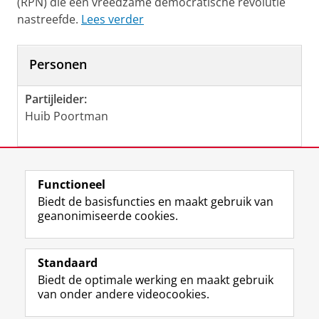
(RPN) die een vreedzame democratische revolutie
nastreefde.
Lees verder
Personen
Partijleider:
Huib Poortman
Laatst gewijzigd:
22 juli 2026 12:31
Functioneel
Biedt de basisfuncties en maakt gebruik van
geanonimiseerde cookies.
F
L
R
I
Y
Volg de RUG
a
i
S
n
o
Standaard
c
n
S
s
u
Biedt de optimale werking en maakt gebruik
e
k
-
t
T
Studiekiezers
van onder andere videocookies.
b
e
f
a
u
Maatschappij/bedrijven
o
d
e
g
b