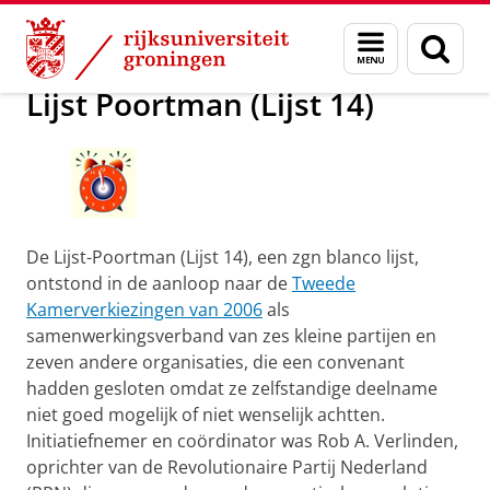
Skip
Skip
Onderzoek
Lijst Poortman (Lijst 14)
Menu
Zoek
to
to
en
Content
Navigation
zoeken
Lijst Poortman (Lijst 14)
De Lijst-Poortman (Lijst 14), een zgn blanco lijst,
ontstond in de aanloop naar de
Tweede
Kamerverkiezingen van 2006
als
samenwerkingsverband van zes kleine partijen en
zeven andere organisaties, die een convenant
hadden gesloten omdat ze zelfstandige deelname
niet goed mogelijk of niet wenselijk achtten.
Initiatiefnemer en coördinator was Rob A. Verlinden,
oprichter van de Revolutionaire Partij Nederland