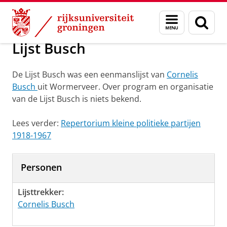
Skip
Skip
Onderzoek
Lijst Busch
Menu
Zoek
to
to
en
Content
Navigation
zoeken
Lijst Busch
De Lijst Busch was een eenmanslijst van
Cornelis
Busch
uit Wormerveer. Over program en organisatie
van de Lijst Busch is niets bekend.
Lees verder:
Repertorium kleine politieke partijen
1918-1967
Personen
Lijsttrekker:
Cornelis Busch