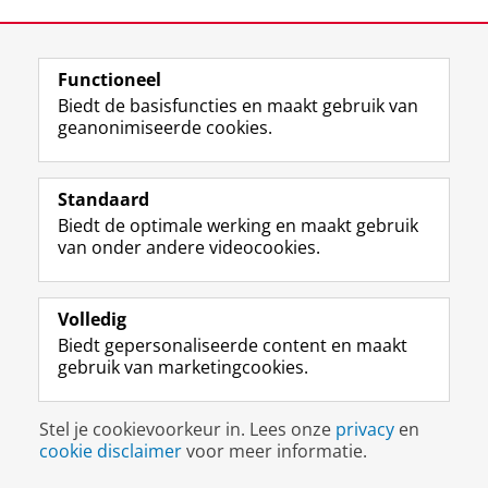
Laatst gewijzigd:
06 februari 2023 15:19
Functioneel
Biedt de basisfuncties en maakt gebruik van
geanonimiseerde cookies.
F
L
R
I
Y
Volg de RUG
a
i
S
n
o
c
n
S
s
u
Standaard
e
k
-
t
T
Studiekiezers
Biedt de optimale werking en maakt gebruik
b
e
f
a
u
van onder andere videocookies.
Maatschappij/bedrijven
o
d
e
g
b
o
I
e
r
e
Alumni
k
n
d
a
-
p
-
R
m
k
Volledig
Over ons
a
p
i
-
a
Biedt gepersonaliseerde content en maakt
g
a
j
a
n
gebruik van marketingcookies.
i
g
k
c
a
Disclaimer & Copyright
Privacy
Cookies
n
i
s
c
a
Inloggen
a
n
u
o
l
Stel je cookievoorkeur in. Lees onze
privacy
en
R
a
n
u
R
cookie disclaimer
voor meer informatie.
i
R
i
n
i