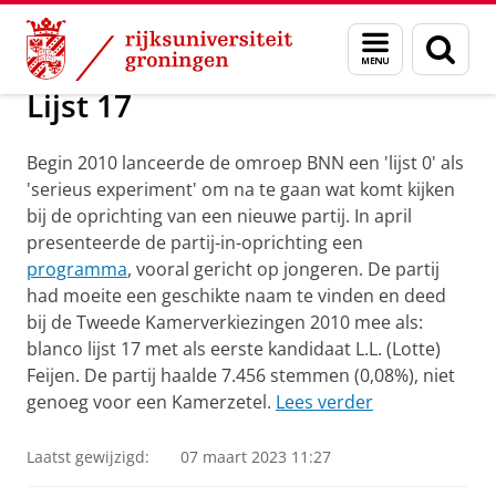
Skip
Skip
Onderzoek
Lijst 17
Menu
Zoek
to
to
en
Content
Navigation
zoeken
Lijst 17
Begin 2010 lanceerde de omroep BNN een 'lijst 0' als
'serieus experiment' om na te gaan wat komt kijken
bij de oprichting van een nieuwe partij. In april
presenteerde de partij-in-oprichting een
programma
, vooral gericht op jongeren. De partij
had moeite een geschikte naam te vinden en deed
bij de Tweede Kamerverkiezingen 2010 mee als:
blanco lijst 17 met als eerste kandidaat L.L. (Lotte)
Feijen. De partij haalde 7.456 stemmen (0,08%), niet
genoeg voor een Kamerzetel.
Lees verder
Laatst gewijzigd:
07 maart 2023 11:27