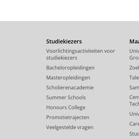
Studiekiezers
Maa
Voorlichtingsactiviteiten voor
Univ
studiekiezers
Gro
Bacheloropleidingen
Zoe
Masteropleidingen
Tal
Scholierenacademie
Sam
Cen
Summer Schools
Tec
Honours College
Uni
Promotietrajecten
Car
Veelgestelde vragen
Stu