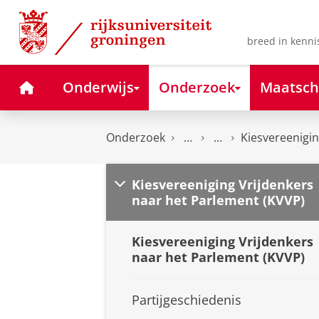
Skip
Skip
to
to
Content
Navigation
breed in kenni
Home
Onderwijs
Onderzoek
Maatsch
Onderzoek
Kiesvereenigin
Kiesvereeniging Vrijdenkers
naar het Parlement (KVVP)
Kiesvereeniging Vrijdenkers
naar het Parlement (KVVP)
Partijgeschiedenis