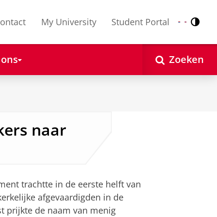
ontact
My University
Student Portal
Contr
Nederlands
English
 ons
Zoeken
kers naar
ent trachtte in de eerste helft van
kerkelijke afgevaardigden in de
st prijkte de naam van menig