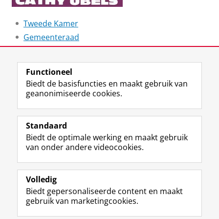
Tweede Kamer
Gemeenteraad
Laatst gewijzigd:
13 april 2023 13:16
Functioneel
Biedt de basisfuncties en maakt gebruik van
geanonimiseerde cookies.
F
L
R
I
Y
Volg de RUG
a
i
S
n
o
Standaard
c
n
S
s
u
Biedt de optimale werking en maakt gebruik
e
k
-
t
T
Studiekiezers
van onder andere videocookies.
b
e
f
a
u
Maatschappij/bedrijven
o
d
e
g
b
o
I
e
r
e
Alumni
k
n
d
a
-
Volledig
p
-
R
m
k
Biedt gepersonaliseerde content en maakt
Over ons
a
p
i
-
a
gebruik van marketingcookies.
g
a
j
a
n
i
g
k
c
a