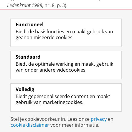
Ledenkrant 1988
, nr. 8, p. 3).
Laatst gewijzigd:
18 oktober 2023 11:28
Functioneel
Biedt de basisfuncties en maakt gebruik van
geanonimiseerde cookies.
F
L
R
I
Y
Volg de RUG
a
i
S
n
o
Standaard
c
n
S
s
u
Biedt de optimale werking en maakt gebruik
e
k
-
t
T
Studiekiezers
van onder andere videocookies.
b
e
f
a
u
Maatschappij/bedrijven
o
d
e
g
b
o
I
e
r
e
Alumni
k
n
d
a
-
Volledig
p
-
R
m
k
Biedt gepersonaliseerde content en maakt
Over ons
a
p
i
-
a
gebruik van marketingcookies.
g
a
j
a
n
i
g
k
c
a
Disclaimer & Copyright
Privacy
Cookies
n
i
s
c
a
Stel je cookievoorkeur in. Lees onze
privacy
en
Inloggen
a
n
u
o
l
cookie disclaimer
voor meer informatie.
R
a
n
u
R