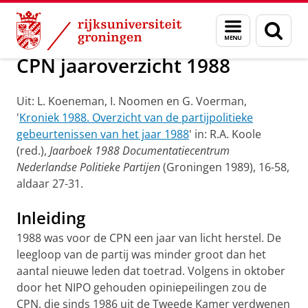
Skip
Skip
Onderzoek
Geschiedenis
Menu
Zoek
to
to
en
Content
Navigation
zoeken
CPN jaaroverzicht 1988
Uit: L. Koeneman, I. Noomen en G. Voerman,
'
Kroniek 1988. Overzicht van de partijpolitieke
gebeurtenissen van het jaar 1988
' in: R.A. Koole
(red.),
Jaarboek 1988 Documentatiecentrum
Nederlandse Politieke Partijen
(Groningen 1989), 16-58,
aldaar 27-31.
Inleiding
1988 was voor de CPN een jaar van licht herstel. De
leegloop van de partij was minder groot dan het
aantal nieuwe leden dat toetrad. Volgens in oktober
door het NIPO gehouden opiniepeilingen zou de
CPN, die sinds 1986 uit de Tweede Kamer verdwenen