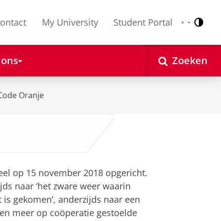
ontact
My University
Student Portal
Contr
Nederlands
English
 ons
Zoeken
Code Oranje
el op 15 november 2018 opgericht.
jds naar ‘het zware weer waarin
 is gekomen’, anderzijds naar een
een meer op coöperatie gestoelde