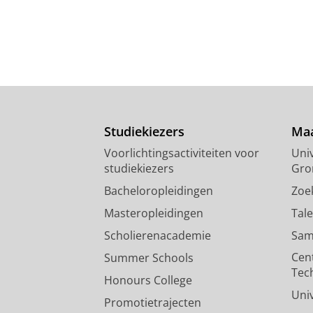
Studiekiezers
Maa
Voorlichtingsactiviteiten voor
Univ
studiekiezers
Gro
Bacheloropleidingen
Zoe
Masteropleidingen
Tal
Scholierenacademie
Sam
Cen
Summer Schools
Tec
Honours College
Uni
Promotietrajecten