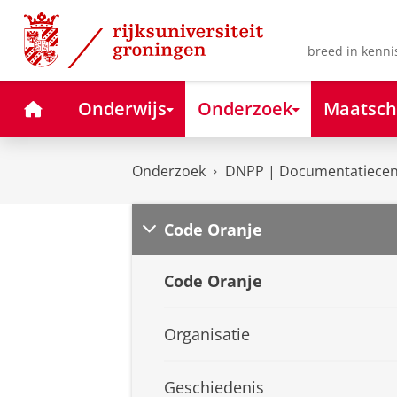
Skip
Skip
to
to
Content
Navigation
breed in kenni
Home
Onderwijs
Onderzoek
Maatsch
Onderzoek
DNPP | Documentatiecent
Code Oranje
Code Oranje
Organisatie
Geschiedenis