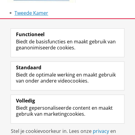
Tweede Kamer
Laatst gewijzigd:
19 april 2023 12:21
Functioneel
Biedt de basisfuncties en maakt gebruik van
geanonimiseerde cookies.
F
L
R
I
Y
Volg de RUG
a
i
S
n
o
Standaard
c
n
S
s
u
Biedt de optimale werking en maakt gebruik
e
k
-
t
T
Studiekiezers
van onder andere videocookies.
b
e
f
a
u
Maatschappij/bedrijven
o
d
e
g
b
o
I
e
r
e
Alumni
k
n
d
a
-
Volledig
p
-
R
m
k
Biedt gepersonaliseerde content en maakt
Over ons
a
p
i
-
a
gebruik van marketingcookies.
g
a
j
a
n
i
g
k
c
a
Disclaimer & Copyright
Privacy
Cookies
n
i
s
c
a
Stel je cookievoorkeur in. Lees onze
privacy
en
Inloggen