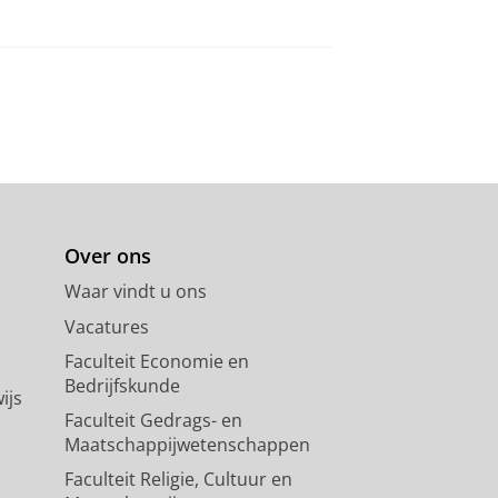
Over ons
Waar vindt u ons
Vacatures
Faculteit Economie en
Bedrijfskunde
ijs
Faculteit Gedrags- en
Maatschappijwetenschappen
Faculteit Religie, Cultuur en