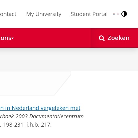
ontact
My University
Student Portal
Contr
Nederlands
English
 ons
Zoeken
jen in Nederland vergeleken met
arboek 2003 Documentatiecentrum
 198-231, i.h.b. 217.