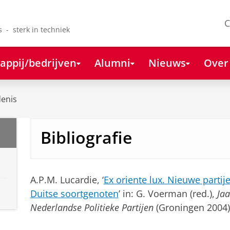
C
s - sterk in techniek
appij/bedrijven
Alumni
Nieuws
Over
enis
Bibliografie
A.P.M. Lucardie, ‘
Ex oriente lux. Nieuwe parti
Duitse soortgenoten
’ in: G. Voerman (red.),
Ja
Nederlandse Politieke Partijen
(Groningen 2004),