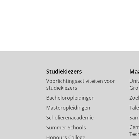
Studiekiezers
Maa
Voorlichtingsactiviteiten voor
Univ
studiekiezers
Gro
Bacheloropleidingen
Zoe
Masteropleidingen
Tal
Scholierenacademie
Sam
Cen
Summer Schools
Tec
Honours College