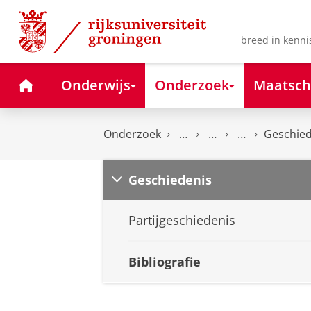
Skip
Skip
to
to
Content
Navigation
breed in kenni
Home
Onderwijs
Onderzoek
Maatsch
Onderzoek
Geschied
Geschiedenis
Partijgeschiedenis
Bibliografie