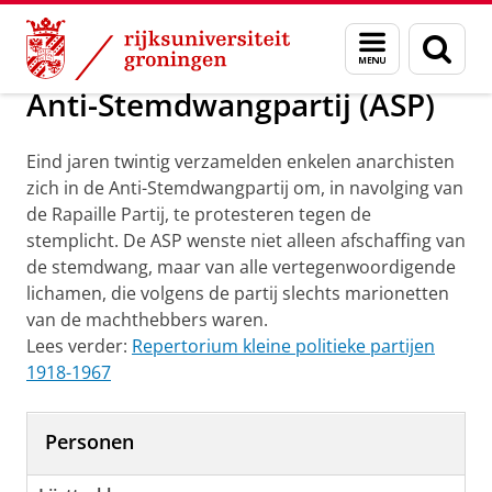
Skip
Skip
Onderzoek
Anti-Stemdwangpartij (ASP)
Menu
Zoek
to
to
en
Content
Navigation
zoeken
Anti-Stemdwangpartij (ASP)
Eind jaren twintig verzamelden enkelen anarchisten
zich in de Anti-Stemdwangpartij om, in navolging van
de Rapaille Partij, te protesteren tegen de
stemplicht. De ASP wenste niet alleen afschaffing van
de stemdwang, maar van alle vertegenwoordigende
lichamen, die volgens de partij slechts marionetten
van de machthebbers waren.
Lees verder:
Repertorium kleine politieke partijen
1918-1967
Personen