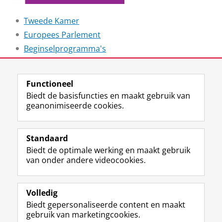
Tweede Kamer
Europees Parlement
Beginselprogramma's
Laatst gewijzigd:
08 april 2026 15:34
Functioneel
Biedt de basisfuncties en maakt gebruik van
geanonimiseerde cookies.
F
L
R
I
Y
Volg de RUG
a
i
S
n
o
Standaard
c
n
S
s
u
Biedt de optimale werking en maakt gebruik
e
k
-
t
T
Studiekiezers
van onder andere videocookies.
b
e
f
a
u
Maatschappij/bedrijven
o
d
e
g
b
o
I
e
r
e
Alumni
k
n
d
a
-
Volledig
p
-
R
m
k
Biedt gepersonaliseerde content en maakt
Over ons
a
p
i
-
a
gebruik van marketingcookies.
g
a
j
a
n