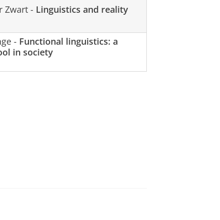
r Zwart -
Linguistics and reality
nge -
Functional linguistics: a
ool in society