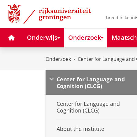
Skip
Skip
to
to
Content
Navigation
breed in kenni
Home
Onderwijs
Onderzoek
Maatsch
Onderzoek
Center for Language and 
Center for Language and
Cognition (CLCG)
Center for Language and
Cognition (CLCG)
About the institute