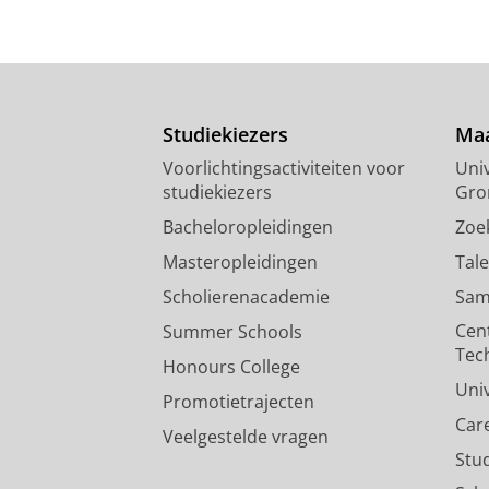
Studiekiezers
Maa
Voorlichtingsactiviteiten voor
Univ
studiekiezers
Gro
Bacheloropleidingen
Zoe
Masteropleidingen
Tal
Scholierenacademie
Sam
Cen
Summer Schools
Tec
Honours College
Uni
Promotietrajecten
Car
Veelgestelde vragen
Stu