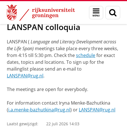
Skip
Skip
Onderzoek
LANSPAN colloquia
Menu
Zoek
to
to
en
Content
Navigation
zoeken
LANSPAN colloquia
LANSPAN (
Language and Literacy Development across
the Life Span)
meetings take place every three weeks,
from 4:15 till 5:30 pm. Check the
schedule
for exact
dates, topics and locations. To sign up for the
mailinglist please send an e-mail to
LANSPAN@rug.nl
.
The meetings are open for everybody.
For information contact Iryna Menke-Bazhutkina
(
i.a.menke-bazhutkina@rug.nl
) or
LANSPAN@rug.nl
Laatst gewijzigd:
22 juli 2026 14:03