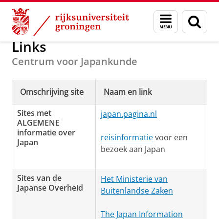
Skip
Skip
Onderzoek
Centrum voor Japankunde
Menu
Zoek
to
to
en
Content
Navigation
zoeken
Links
Centrum voor Japankunde
Omschrijving site
Naam en link
Sites met
japan.pagina.nl
ALGEMENE
informatie over
reisinformatie
voor een
Japan
bezoek aan Japan
Sites van de
Het Ministerie van
Japanse Overheid
Buitenlandse Zaken
The Japan Information