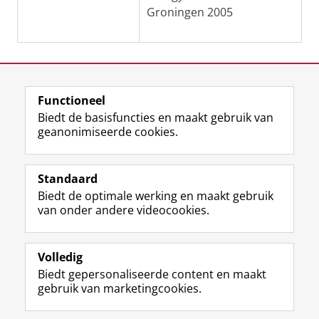
Groningen 2005
Laatst gewijzigd:
13 maart 2026 15:45
Functioneel
View this page in:
English
日本語
Biedt de basisfuncties en maakt gebruik van
geanonimiseerde cookies.
F
L
R
I
Y
Volg de RUG
a
i
S
n
o
Standaard
c
n
S
s
u
Biedt de optimale werking en maakt gebruik
e
k
-
t
T
Studiekiezers
van onder andere videocookies.
b
e
f
a
u
Maatschappij/bedrijven
o
d
e
g
b
o
I
e
r
e
Alumni
k
n
d
a
-
Volledig
p
-
R
m
k
Biedt gepersonaliseerde content en maakt
Over ons
a
p
i
-
a
gebruik van marketingcookies.
g
a
j
a
n
i
g
k
c
a