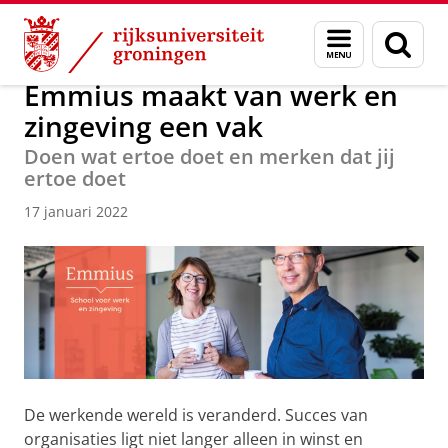
Skip
Skip
Centre Religion, Health and Wellbeing
Menu
Zoek
to
to
en
Content
Navigation
zoeken
Emmius maakt van werk en
zingeving een vak
Doen wat ertoe doet en merken dat jij
ertoe doet
17 januari 2022
De werkende wereld is veranderd. Succes van
organisaties ligt niet langer alleen in winst en