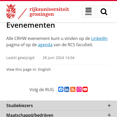
Skip
Skip
Centre Religion, Health and Wellbeing
Menu
Zoek
to
to
en
Content
Navigation
zoeken
Evenementen
Alle CRHW evenement kunt u vinden op de
LinkedIn
pagina of op de
agenda
van de RCS faculteit.
Laatst gewijzigd:
28 juni 2024 14:04
View this page in:
English
F
L
R
I
Y
Volg de RUG
a
i
S
n
o
c
n
S
s
u
e
k
-
t
T
Studiekiezers
b
e
f
a
u
Maatschappij/bedrijven
o
d
e
g
b