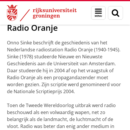
Skip
Skip
Onderzoek
Biografie Instituut
Menu
Zoek
to
to
en
Content
Navigation
zoeken
Radio Oranje
Onno Sinke beschrijft de geschiedenis van het
Nederlandse radiostation Radio Oranje (1940-1945).
Sinke (1978) studeerde Nieuwe en Nieuwste
Geschiedenis aan de Universiteit van Amsterdam.
Daar studeerde hij in 2004 af op het vraagstuk of
Radio Oranje als een propagandazender moet
worden gezien. Zijn scriptie werd genomineerd voor
de Nationale Scriptieprijs 2004.
Toen de Tweede Wereldoorlog uitbrak werd radio
beschouwd als een volwaardig wapen, net zo
belangrijk als de landmacht, de luchtmacht of de
vloot. Radio was beter dan enig ander medium in