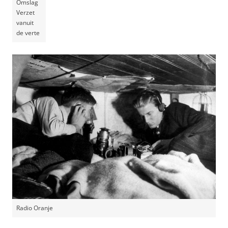
Omslag
Verzet
vanuit
de verte
Radio Oranje