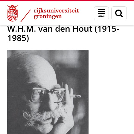
Skip
Skip
Onderzoek
Biografie Instituut
Menu
Zoek
to
to
en
Content
Navigation
zoeken
W.H.M. van den Hout (1915-
1985)