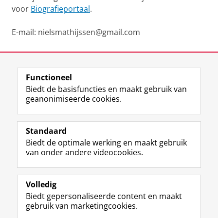
voor
Biografieportaal
.
E-mail: nielsmathijssen@gmail.com
Laatst gewijzigd:
04 december 2025 08:43
Functioneel
View this page in:
English
Biedt de basisfuncties en maakt gebruik van
geanonimiseerde cookies.
F
L
R
I
Y
Volg de RUG
a
i
S
n
o
Standaard
c
n
S
s
u
Biedt de optimale werking en maakt gebruik
e
k
-
t
T
Studiekiezers
van onder andere videocookies.
b
e
f
a
u
Maatschappij/bedrijven
o
d
e
g
b
o
I
e
r
e
Alumni
k
n
d
a
-
Volledig
p
-
R
m
k
Biedt gepersonaliseerde content en maakt
Over ons
a
p
i
-
a
gebruik van marketingcookies.
g
a
j
a
n