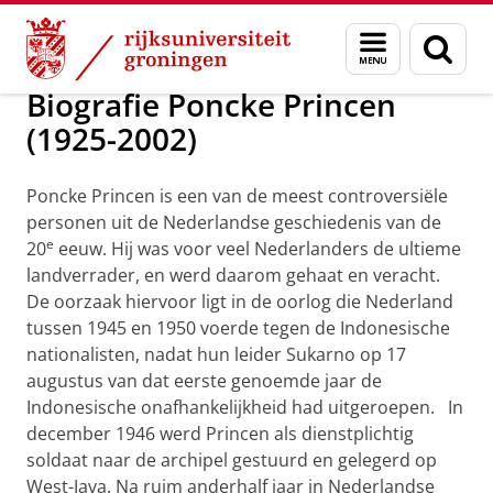
Skip
Skip
Onderzoek
Biografie Instituut
Menu
Zoek
to
to
en
Content
Navigation
zoeken
Biografie Poncke Princen
(1925-2002)
Poncke Princen is een van de meest controversiële
personen uit de Nederlandse geschiedenis van de
e
20
eeuw. Hij was voor veel Nederlanders de ultieme
landverrader, en werd daarom gehaat en veracht.
De oorzaak hiervoor ligt in de oorlog die Nederland
tussen 1945 en 1950 voerde tegen de Indonesische
nationalisten, nadat hun leider Sukarno op 17
augustus van dat eerste genoemde jaar de
Indonesische onafhankelijkheid had uitgeroepen. In
december 1946 werd Princen als dienstplichtig
soldaat naar de archipel gestuurd en gelegerd op
West-Java. Na ruim anderhalf jaar in Nederlandse