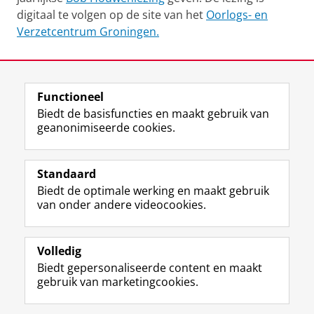
digitaal te volgen op de site van het
Oorlogs- en
Verzetcentrum Groningen.
Laatst gewijzigd:
03 augustus 2021 10:46
Functioneel
View this page in:
English
Biedt de basisfuncties en maakt gebruik van
geanonimiseerde cookies.
F
L
R
I
Y
Volg de RUG
a
i
S
n
o
Standaard
c
n
S
s
u
Biedt de optimale werking en maakt gebruik
e
k
-
t
T
Studiekiezers
van onder andere videocookies.
b
e
f
a
u
Maatschappij/bedrijven
o
d
e
g
b
o
I
e
r
e
Alumni
k
n
d
a
-
Volledig
p
-
R
m
k
Biedt gepersonaliseerde content en maakt
Over ons
a
p
i
-
a
gebruik van marketingcookies.
g
a
j
a
n
i
g
k
c
a