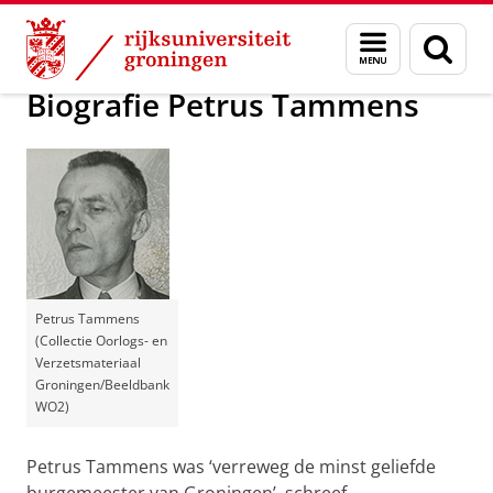
Skip
Skip
Onderzoek
Biografie Instituut
Menu
Zoek
to
to
en
Content
Navigation
zoeken
Biografie Petrus Tammens
Petrus Tammens
(Collectie Oorlogs- en
Verzetsmateriaal
Groningen/Beeldbank
WO2)
Petrus Tammens was ‘verreweg de minst geliefde