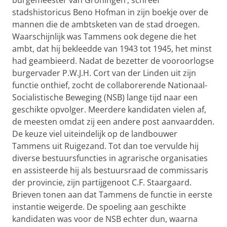
burgemeester van Groningen’, schreef
stadshistoricus Beno Hofman in zijn boekje over de
mannen die de ambtsketen van de stad droegen.
Waarschijnlijk was Tammens ook degene die het
ambt, dat hij bekleedde van 1943 tot 1945, het minst
had geambieerd. Nadat de bezetter de vooroorlogse
burgervader P.W.J.H. Cort van der Linden uit zijn
functie onthief, zocht de collaborerende Nationaal-
Socialistische Beweging (NSB) lange tijd naar een
geschikte opvolger. Meerdere kandidaten vielen af,
de meesten omdat zij een andere post aanvaardden.
De keuze viel uiteindelijk op de landbouwer
Tammens uit Ruigezand. Tot dan toe vervulde hij
diverse bestuursfuncties in agrarische organisaties
en assisteerde hij als bestuursraad de commissaris
der provincie, zijn partijgenoot C.F. Staargaard.
Brieven tonen aan dat Tammens de functie in eerste
instantie weigerde. De spoeling aan geschikte
kandidaten was voor de NSB echter dun, waarna