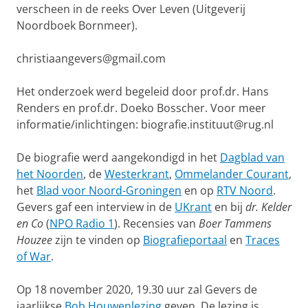
verscheen in de reeks Over Leven (Uitgeverij
Noordboek Bornmeer).
christiaangevers@gmail.com
Het onderzoek werd begeleid door prof.dr. Hans
Renders en prof.dr. Doeko Bosscher. Voor meer
informatie/inlichtingen: biografie.instituut@rug.nl
De biografie werd aangekondigd in het
Dagblad van
het Noorden
, de
Westerkrant
,
Ommelander Courant
,
het
Blad voor Noord-Groningen
en op
RTV Noord
.
Gevers gaf een interview in de
UKrant
en bij
dr. Kelder
en Co
(
NPO Radio 1
). Recensies van
Boer Tammens
Houzee
zijn te vinden op
Biografieportaal
en
Traces
of War
.
Op 18 november 2020, 19.30 uur zal Gevers de
jaarlijkse
Bob Houwenlezing
geven. De lezing is