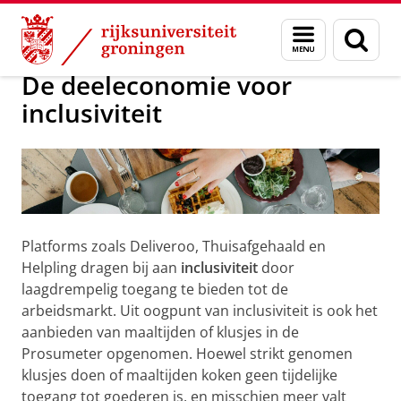
Skip
Skip
Prosumeter: consument of profess
Menu
Zoek
to
to
en
Content
Navigation
zoeken
De deeleconomie voor
inclusiviteit
Platforms zoals Deliveroo, Thuisafgehaald en
Helpling dragen bij aan
inclusiviteit
door
laagdrempelig toegang te bieden tot de
arbeidsmarkt. Uit oogpunt van inclusiviteit is ook het
aanbieden van maaltijden of klusjes in de
Prosumeter opgenomen. Hoewel strikt genomen
klusjes doen of maaltijden koken geen tijdelijke
toegang tot goederen is, en misschien meer valt