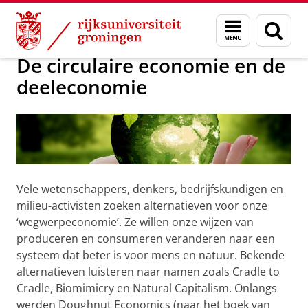
Skip
Skip
Prosumeter: consument of profess
Menu
Zoek
to
to
en
Content
Navigation
zoeken
De circulaire economie en de
deeleconomie
Vele wetenschappers, denkers, bedrijfskundigen en
milieu-activisten zoeken alternatieven voor onze
‘wegwerpeconomie’. Ze willen onze wijzen van
produceren en consumeren veranderen naar een
systeem dat beter is voor mens en natuur. Bekende
alternatieven luisteren naar namen zoals Cradle to
Cradle, Biomimicry en Natural Capitalism. Onlangs
werden Doughnut Economics (naar het boek van