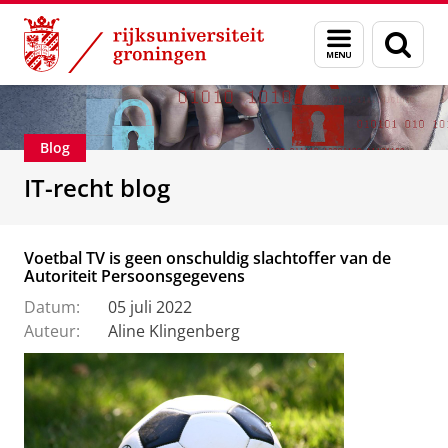
Skip
Skip
Over ons
IT-Recht
Menu
Zoek
to
to
en
Content
Navigation
zoeken
Blog
IT-recht blog
Voetbal TV is geen onschuldig slachtoffer van de
Autoriteit Persoonsgegevens
Datum:
05 juli 2022
Auteur:
Aline Klingenberg