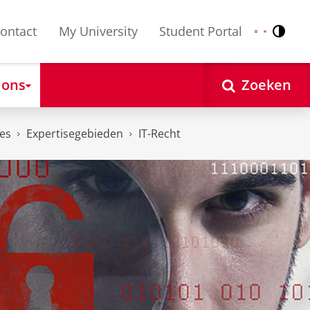
ontact
My University
Student Portal
Contr
Nederlands
English
 ons
Zoeken
es
Expertisegebieden
IT-Recht