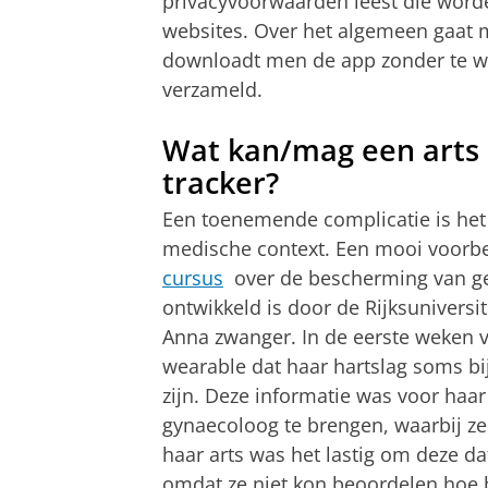
privacyvoorwaarden leest die wor
websites. Over het algemeen gaat
downloadt men de app zonder te we
verzameld.
Wat kan/mag een arts 
tracker?
Een toenemende complicatie is het
medische context. Een mooi voorbe
cursus
over de bescherming van g
ontwikkeld is door de Rijksuniversit
Anna zwanger. In de eerste weken 
wearable dat haar hartslag soms bij
zijn. Deze informatie was voor haa
gynaecoloog te brengen, waarbij ze
haar arts was het lastig om deze da
omdat ze niet kon beoordelen hoe