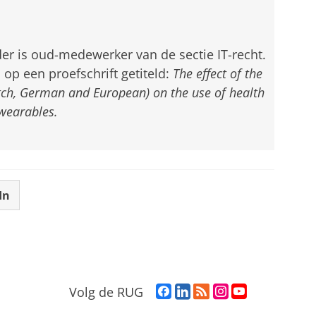
lder is oud-medewerker van de sectie IT-recht.
 op een proefschrift getiteld:
The effect of the
ch, German and European) on the use of health
wearables.
In
F
L
R
I
Y
Volg de RUG
a
i
S
n
o