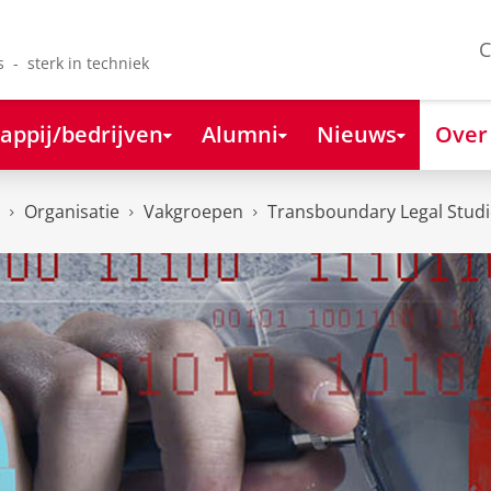
C
s - sterk in techniek
appij/bedrijven
Alumni
Nieuws
Over
Organisatie
Vakgroepen
Transboundary Legal Studi