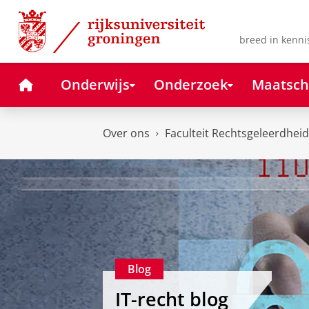
Skip
Skip
to
to
Content
Navigation
breed in kenni
Home
Onderwijs
Onderzoek
Maatsch
Over ons
Faculteit Rechtsgeleerdheid
Blog
IT-recht blog