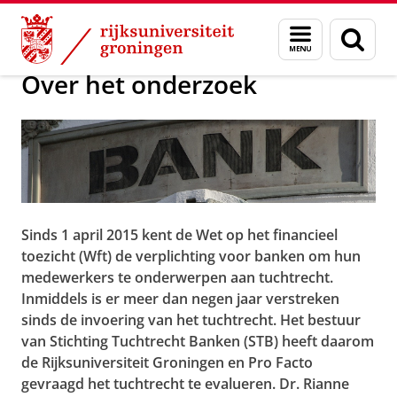
Skip
Skip
Evaluatie Tuchtrecht Bank
Menu
Zoek
to
to
en
Content
Navigation
zoeken
Over het onderzoek
Sinds 1 april 2015 kent de Wet op het financieel
toezicht (Wft) de verplichting voor banken om hun
medewerkers te onderwerpen aan tuchtrecht.
Inmiddels is er meer dan negen jaar verstreken
sinds de invoering van het tuchtrecht. Het bestuur
van Stichting Tuchtrecht Banken (STB) heeft daarom
de Rijksuniversiteit Groningen en Pro Facto
gevraagd het tuchtrecht te evalueren. Dr. Rianne