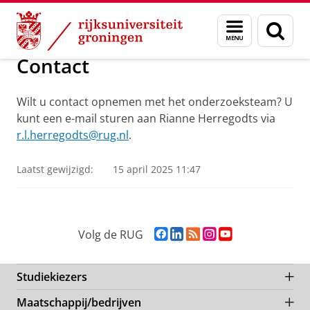
Skip
Skip
Evaluatie Tuchtrecht Bank
Menu
Zoek
to
to
en
Content
Navigation
zoeken
Contact
Wilt u contact opnemen met het onderzoeksteam? U
kunt een e-mail sturen aan Rianne Herregodts via
r.l.herregodts@rug.nl
.
Laatst gewijzigd:
15 april 2025 11:47
F
L
R
I
Y
Volg de RUG
a
i
S
n
o
c
n
S
s
u
e
k
-
t
T
Studiekiezers
b
e
f
a
u
Maatschappij/bedrijven
o
d
e
g
b