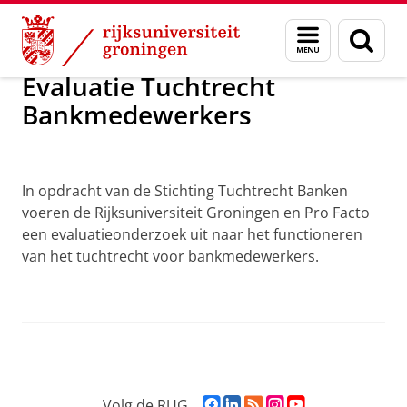
Skip
Skip
Evaluatie Tuchtrecht Bank
Menu
Zoek
to
to
en
Content
Navigation
zoeken
Evaluatie Tuchtrecht
Bankmedewerkers
Over het onderzoek
In opdracht van de Stichting Tuchtrecht Banken
voeren de Rijksuniversiteit Groningen en Pro Facto
een evaluatieonderzoek uit naar het functioneren
van het tuchtrecht voor bankmedewerkers.
F
L
R
I
Y
Volg de RUG