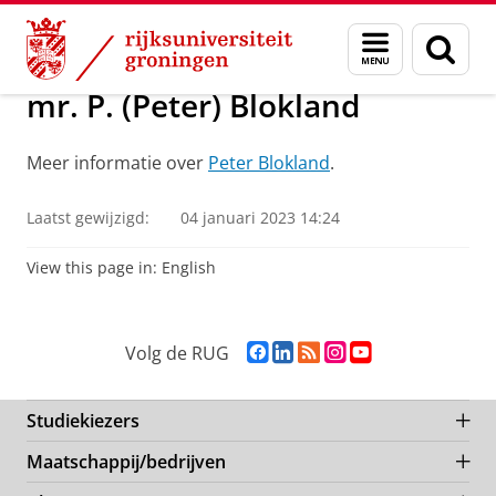
Skip
Skip
Over ons
Leden NIG
Menu
Zoek
to
to
en
Content
Navigation
zoeken
mr. P. (Peter) Blokland
Meer informatie over
Peter Blokland
.
Laatst gewijzigd:
04 januari 2023 14:24
View this page in:
English
F
L
R
I
Y
Volg de RUG
a
i
S
n
o
c
n
S
s
u
e
k
-
t
T
Studiekiezers
b
e
f
a
u
Maatschappij/bedrijven
o
d
e
g
b
o
I
e
r
e