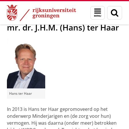
Skip
Skip
Over ons
Leden NIG
Menu
Zoek
to
to
en
Content
Navigation
zoeken
mr. dr. J.H.M. (Hans) ter Haar
Hans ter Haar
In 2013 is Hans ter Haar gepromoveerd op het
onderwerp Minderjarigen en (de zorg voor hun)
vermogen. Hij was daarna (onder meer) betrokken