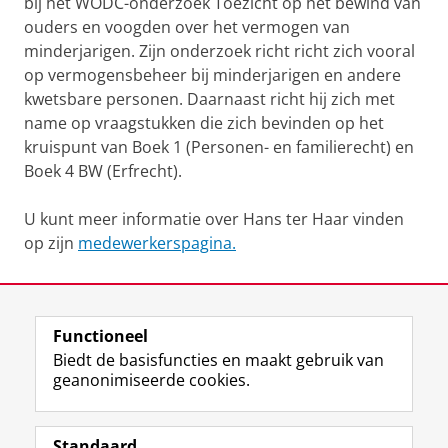
bij het WODC-onderzoek Toezicht op het bewind van
ouders en voogden over het vermogen van
minderjarigen. Zijn onderzoek richt richt zich vooral
op vermogensbeheer bij minderjarigen en andere
kwetsbare personen. Daarnaast richt hij zich met
name op vraagstukken die zich bevinden op het
kruispunt van Boek 1 (Personen- en familierecht) en
Boek 4 BW (Erfrecht).
U kunt meer informatie over Hans ter Haar vinden
op zijn
medewerkerspagina.
Laatst gewijzigd:
02 april 2024 22:04
Functioneel
View this page in:
English
Biedt de basisfuncties en maakt gebruik van
geanonimiseerde cookies.
F
L
R
I
Y
Volg de RUG
a
i
S
n
o
Standaard