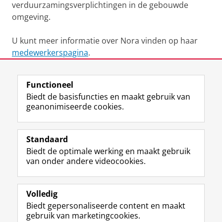
verduurzamingsverplichtingen in de gebouwde
omgeving.
U kunt meer informatie over Nora vinden op haar
medewerkerspagina
.
Laatst gewijzigd:
11 april 2024 16:24
Functioneel
Biedt de basisfuncties en maakt gebruik van
geanonimiseerde cookies.
F
L
R
I
Y
Volg de RUG
a
i
S
n
o
Standaard
c
n
S
s
u
Biedt de optimale werking en maakt gebruik
e
k
-
t
T
Studiekiezers
van onder andere videocookies.
b
e
f
a
u
Maatschappij/bedrijven
o
d
e
g
b
o
I
e
r
e
Alumni
k
n
d
a
-
Volledig
p
-
R
m
k
Biedt gepersonaliseerde content en maakt
Over ons
a
p
i
-
a
gebruik van marketingcookies.