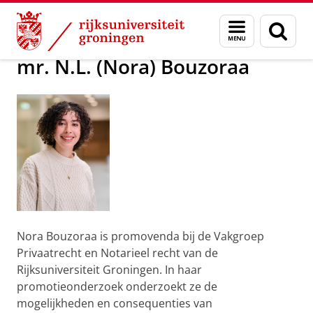
Skip
Skip
Over ons
Leden NIG
Menu
Zoek
to
to
en
Content
Navigation
zoeken
mr. N.L. (Nora) Bouzoraa
Nora Bouzoraa is promovenda bij de Vakgroep
Privaatrecht en Notarieel recht van de
Rijksuniversiteit Groningen. In haar
promotieonderzoek onderzoekt ze de
mogelijkheden en consequenties van