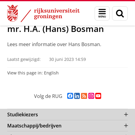
Skip
Skip
Over ons
Leden NIG
Menu
Zoek
to
to
en
Content
Navigation
zoeken
mr. H.A. (Hans) Bosman
Lees meer informatie over Hans Bosman.
Laatst gewijzigd:
30 juni 2023 14:59
View this page in:
English
F
L
R
I
Y
Volg de RUG
a
i
S
n
o
c
n
S
s
u
e
k
-
t
T
Studiekiezers
b
e
f
a
u
Maatschappij/bedrijven
o
d
e
g
b
o
I
e
r
e