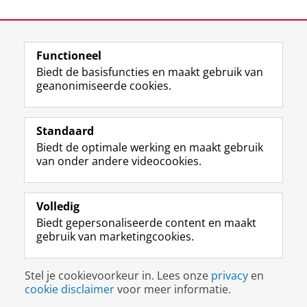
Laatst gewijzigd:
30 juni 2023 14:58
Functioneel
View this page in:
English
Biedt de basisfuncties en maakt gebruik van
geanonimiseerde cookies.
F
L
R
I
Y
Volg de RUG
a
i
S
n
o
Standaard
c
n
S
s
u
Biedt de optimale werking en maakt gebruik
e
k
-
t
T
Studiekiezers
van onder andere videocookies.
b
e
f
a
u
Maatschappij/bedrijven
o
d
e
g
b
o
I
e
r
e
Alumni
k
n
d
a
-
Volledig
p
-
R
m
k
Biedt gepersonaliseerde content en maakt
Over ons
a
p
i
-
a
gebruik van marketingcookies.
g
a
j
a
n
i
g
k
c
a
Disclaimer & Copyright
Privacy
Cookies
n
i
s
c
a
Stel je cookievoorkeur in. Lees onze
privacy
en
Inloggen
a
n
u
o
l
cookie disclaimer
voor meer informatie.
R
a
n
u
R