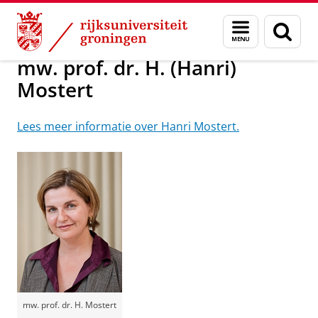
Skip
Skip
Over ons
Leden NIG
Menu
Zoek
to
to
en
Content
Navigation
zoeken
mw. prof. dr. H. (Hanri)
Mostert
Lees meer informatie over Hanri Mostert.
mw. prof. dr. H. Mostert