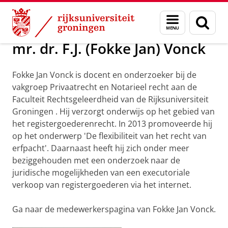
Skip
Skip
Over ons
Leden NIG
Menu
Zoek
to
to
en
Content
Navigation
zoeken
mr. dr. F.J. (Fokke Jan) Vonck
Fokke Jan Vonck is docent en onderzoeker bij de
vakgroep Privaatrecht en Notarieel recht aan de
Faculteit Rechtsgeleerdheid van de Rijksuniversiteit
Groningen . Hij verzorgt onderwijs op het gebied van
het registergoederenrecht. In 2013 promoveerde hij
op het onderwerp 'De flexibiliteit van het recht van
erfpacht'. Daarnaast heeft hij zich onder meer
beziggehouden met een onderzoek naar de
juridische mogelijkheden van een executoriale
verkoop van registergoederen via het internet.
Ga naar de medewerkerspagina van Fokke Jan Vonck.