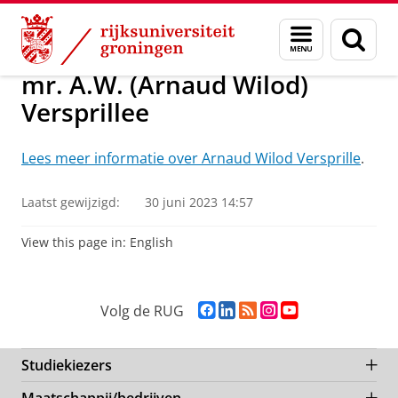
Skip
Skip
Over ons
Leden NIG
Menu
Zoek
to
to
en
Content
Navigation
zoeken
mr. A.W. (Arnaud Wilod)
Versprillee
Lees meer informatie over Arnaud Wilod Versprille
.
Laatst gewijzigd:
30 juni 2023 14:57
View this page in:
English
F
L
R
I
Y
Volg de RUG
a
i
S
n
o
c
n
S
s
u
e
k
-
t
T
Studiekiezers
b
e
f
a
u