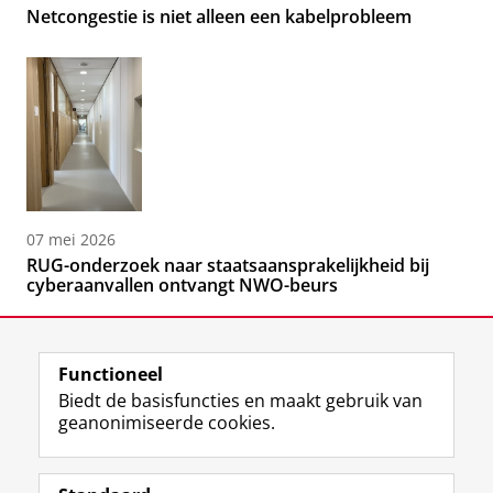
Netcongestie is niet alleen een kabelprobleem
07 mei 2026
RUG-onderzoek naar staatsaansprakelijkheid bij
cyberaanvallen ontvangt NWO-beurs
Functioneel
Biedt de basisfuncties en maakt gebruik van
geanonimiseerde cookies.
F
L
R
I
Y
Volg de RUG
a
i
S
n
o