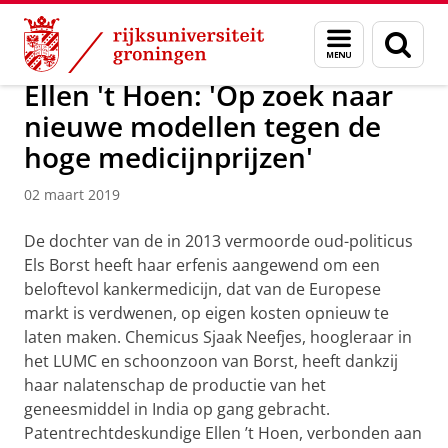
Skip
Skip
Over ons
News
Menu
Zoek
to
to
en
Content
Navigation
zoeken
Ellen 't Hoen: 'Op zoek naar
nieuwe modellen tegen de
hoge medicijnprijzen'
02 maart 2019
De dochter van de in 2013 vermoorde oud-politicus
Els Borst heeft haar erfenis aangewend om een
beloftevol kankermedicijn, dat van de Europese
markt is verdwenen, op eigen kosten opnieuw te
laten maken. Chemicus Sjaak Neefjes, hoogleraar in
het LUMC en schoonzoon van Borst, heeft dankzij
haar nalatenschap de productie van het
geneesmiddel in India op gang gebracht.
Patentrechtdeskundige Ellen ’t Hoen, verbonden aan