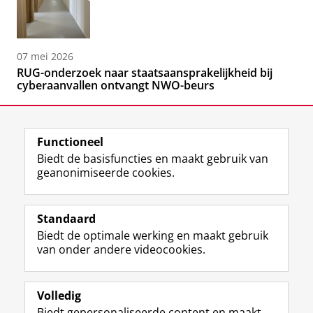
07 mei 2026
RUG-onderzoek naar staatsaansprakelijkheid bij
cyberaanvallen ontvangt NWO-beurs
Functioneel
Biedt de basisfuncties en maakt gebruik van
geanonimiseerde cookies.
F
L
R
I
Y
Volg de RUG
a
i
S
n
o
Standaard
c
n
S
s
u
Biedt de optimale werking en maakt gebruik
e
k
-
t
T
Studiekiezers
van onder andere videocookies.
b
e
f
a
u
Maatschappij/bedrijven
o
d
e
g
b
o
I
e
r
e
Alumni
k
n
d
a
-
Volledig
p
-
R
m
k
Biedt gepersonaliseerde content en maakt