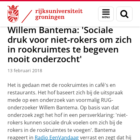
Skip
Skip
Over ons
News
Menu
Zoek
to
to
en
Content
Navigation
zoeken
Willem Bantema: 'Sociale
druk voor niet-rokers om zich
in rookruimtes te begeven
nooit onderzocht'
13 februari 2018
Het is gedaan met de rookruimtes in café's en
restaurants. Het hof baseert zich bij de uitspraak
mede op een onderzoek van voormalig RUG-
onderzoeker Willem Bantema. Op basis van dat
onderzoek zegt het hof in een persverklaring: 'niet-
rokers kunnen sociale druk voelen om zich bij de
rokers in de rookruimtes te voegen'. Bantema
reageert in
Radio EenVandaag
verrast en zegt dat hij