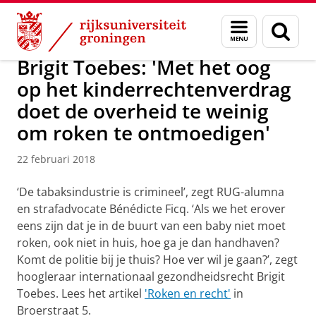
Skip
Skip
Over ons
News
Menu
Zoek
to
to
en
Content
Navigation
zoeken
Brigit Toebes: 'Met het oog
op het kinderrechtenverdrag
doet de overheid te weinig
om roken te ontmoedigen'
22 februari 2018
‘De tabaksindustrie is crimineel’, zegt RUG-alumna
en strafadvocate Bénédicte Ficq. ‘Als we het erover
eens zijn dat je in de buurt van een baby niet moet
roken, ook niet in huis, hoe ga je dan handhaven?
Komt de politie bij je thuis? Hoe ver wil je gaan?’, zegt
hoogleraar internationaal gezondheidsrecht Brigit
Toebes. Lees het artikel
'Roken en recht'
in
Broerstraat 5.