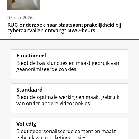
07 mei 2026
RUG-onderzoek naar staatsaansprakelijkheid bij
cyberaanvallen ontvangt NWO-beurs
Functioneel
Biedt de basisfuncties en maakt gebruik van
geanonimiseerde cookies.
F
L
R
I
Y
Volg de RUG
a
i
S
n
o
Standaard
c
n
S
s
u
Biedt de optimale werking en maakt gebruik
e
k
-
t
T
Studiekiezers
van onder andere videocookies.
b
e
f
a
u
Maatschappij/bedrijven
o
d
e
g
b
o
I
e
r
e
Alumni
k
n
d
a
-
Volledig
p
-
R
m
k
Biedt gepersonaliseerde content en maakt
Over ons
a
p
i
-
a
gebruik van marketingcookies.